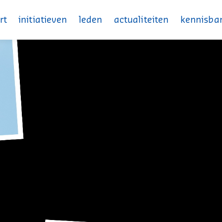
rt
initiatieven
leden
actualiteiten
kennisba