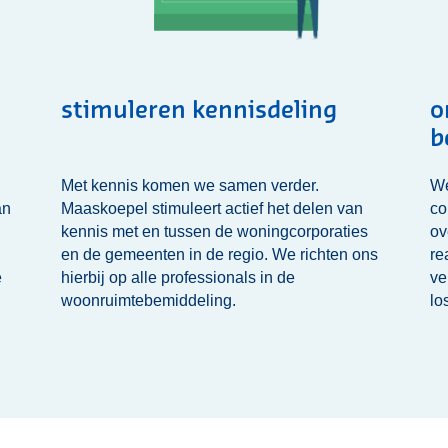
stimuleren kennisdeling
o
b
Met kennis komen we samen verder.
We
an
Maaskoepel stimuleert actief het delen van
co
kennis met en tussen de woningcorporaties
ov
en de gemeenten in de regio. We richten ons
re
e
hierbij op alle professionals in de
ve
woonruimtebemiddeling.
lo