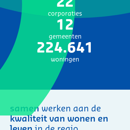
22
corporaties
12
gemeenten
224.641
woningen
samen
werken aan de
kwaliteit van wonen en
leven
in de regio